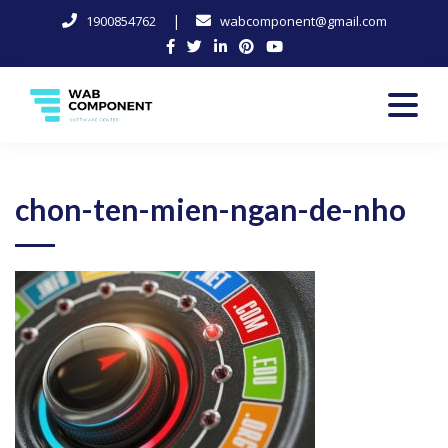
|
1900854762
wabcomponent@gmail.com
Skip
to
content
Software Center
Wab-Component
chon-ten-mien-ngan-de-nho