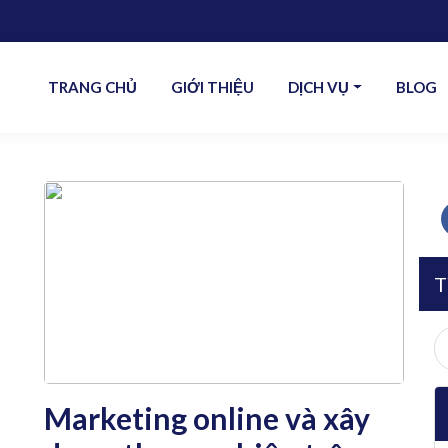
TRANG CHỦ
GIỚI THIỆU
DỊCH VỤ
BLOG
T
S
fo
Marketing online và xây