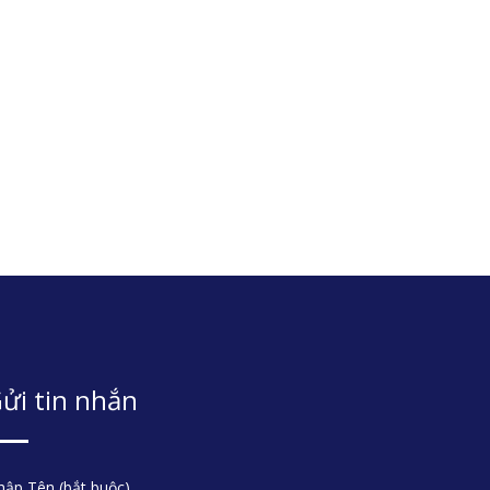
ửi tin nhắn
ập Tên (bắt buộc)