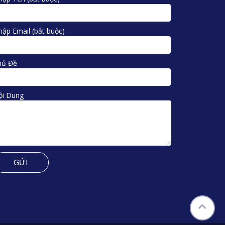
ập Email (bắt buộc)
hủ Đề
ội Dung