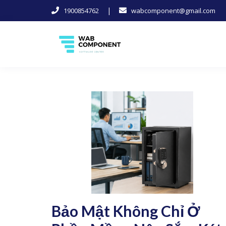
|
1900854762
wabcomponent@gmail.com
Skip
to
content
Software Center
Wab-Component
Bảo Mật Không Chỉ Ở