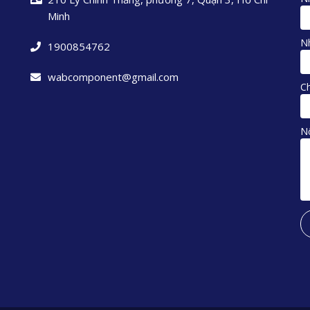
Minh
Nh
1900854762
wabcomponent@gmail.com
C
N