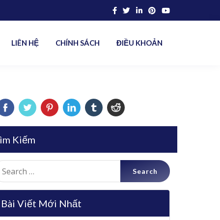
LIÊN HỆ
CHÍNH SÁCH
ĐIỀU KHOẢN
ìm Kiếm
earch
r:
Bài Viết Mới Nhất