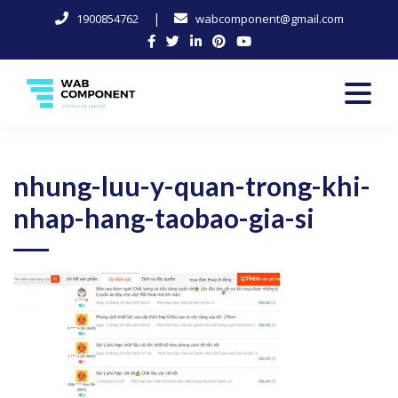
|
1900854762
wabcomponent@gmail.com
Skip
to
content
Software Center
Wab-Component
nhung-luu-y-quan-trong-khi-
nhap-hang-taobao-gia-si