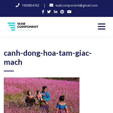
|
1900854762
wabcomponent@gmail.com
Skip
to
content
Software Center
Wab-Component
canh-dong-hoa-tam-giac-
mach