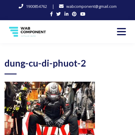
|
1900854762
wabcomponent@gmail.com
Skip
to
content
Software Center
Wab-Component
dung-cu-di-phuot-2