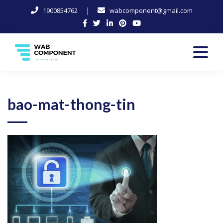
|
1900854762
wabcomponent@gmail.com
Skip
to
content
Software Center
Wab-Component
bao-mat-thong-tin