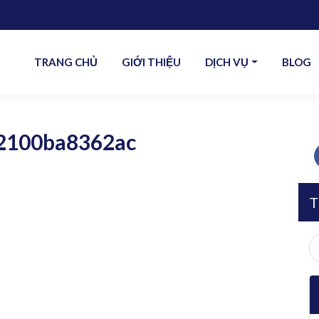
TRANG CHỦ
GIỚI THIỆU
DỊCH VỤ
BLOG
2100ba8362ac
T
S
fo