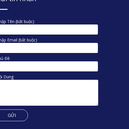
ập Tên (bắt buộc)
ập Email (bắt buộc)
hủ Đề
ội Dung