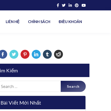
LIÊN HỆ
CHÍNH SÁCH
ĐIỀU KHOẢN
ìm Kiếm
earch
r:
Bài Viết Mới Nhất