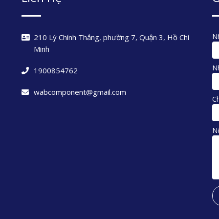
Nh
210 Lý Chính Thắng, phường 7, Quận 3, Hồ Chí
Minh
Nh
1900854762
wabcomponent@gmail.com
C
N