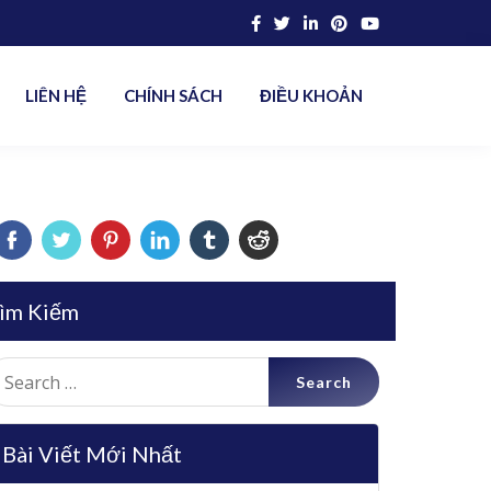
LIÊN HỆ
CHÍNH SÁCH
ĐIỀU KHOẢN
ìm Kiếm
earch
r:
Bài Viết Mới Nhất