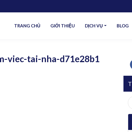
TRANG CHỦ
GIỚI THIỆU
DỊCH VỤ
BLOG
m-viec-tai-nha-d71e28b1
T
S
fo