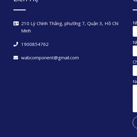
Nh
210 Lý Chính Thắng, phường 7, Quận 3, Hồ Chí
Minh
Nh
1900854762
wabcomponent@gmail.com
C
N