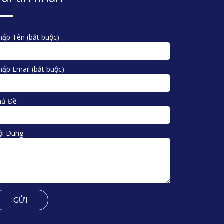
ập Tên (bắt buộc)
ập Email (bắt buộc)
hủ Đề
ội Dung