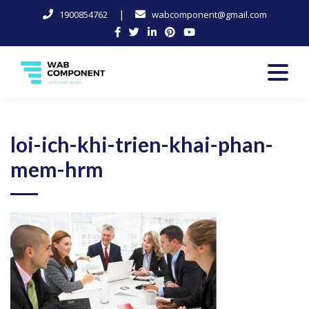
|
1900854762
wabcomponent@gmail.com
Skip
to
content
Software Center
Wab-Component
loi-ich-khi-trien-khai-phan-
mem-hrm