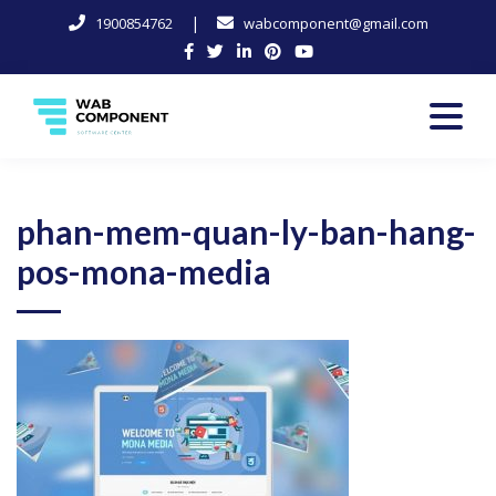
|
1900854762
wabcomponent@gmail.com
Skip
to
content
Software Center
Wab-Component
phan-mem-quan-ly-ban-hang-
pos-mona-media