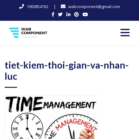
|
1900854762
wabcomponent@gmail.com
Skip
to
content
Software Center
Wab-Component
tiet-kiem-thoi-gian-va-nhan-
luc