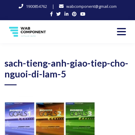
|
1900854762
wabcomponent@gmail.com
Skip
to
content
Software Center
Wab-Component
sach-tieng-anh-giao-tiep-cho-
nguoi-di-lam-5