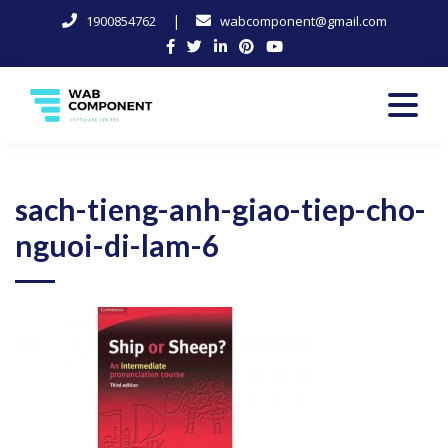
|
1900854762
wabcomponent@gmail.com
Skip
to
content
Software Center
Wab-Component
sach-tieng-anh-giao-tiep-cho-
nguoi-di-lam-6