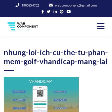
|
1900854762
wabcomponent@gmail.com
Skip
to
content
Software Center
Wab-Component
nhung-loi-ich-cu-the-tu-phan-
mem-golf-vhandicap-mang-lai