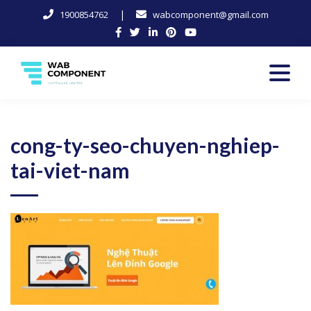
|
1900854762
wabcomponent@gmail.com
Skip
to
content
Software Center
Wab-Component
cong-ty-seo-chuyen-nghiep-
tai-viet-nam