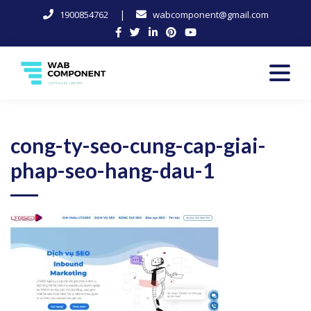
|
1900854762
wabcomponent@gmail.com
Skip
to
content
Software Center
Wab-Component
cong-ty-seo-cung-cap-giai-
phap-seo-hang-dau-1