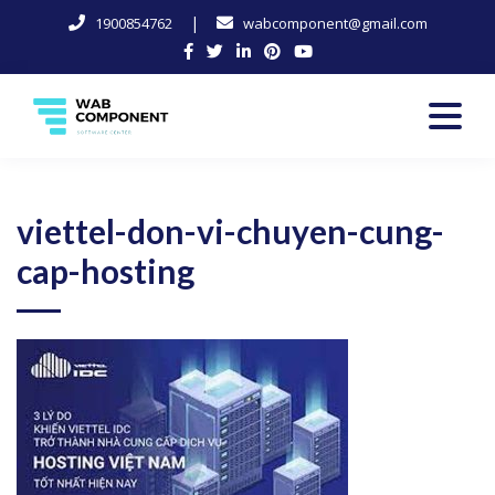
|
1900854762
wabcomponent@gmail.com
Skip
to
content
Software Center
Wab-Component
viettel-don-vi-chuyen-cung-
cap-hosting