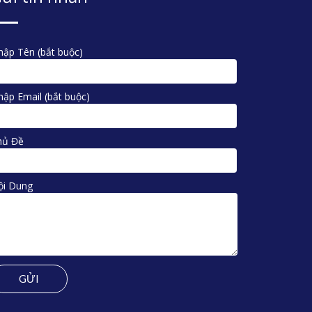
ập Tên (bắt buộc)
ập Email (bắt buộc)
hủ Đề
ội Dung