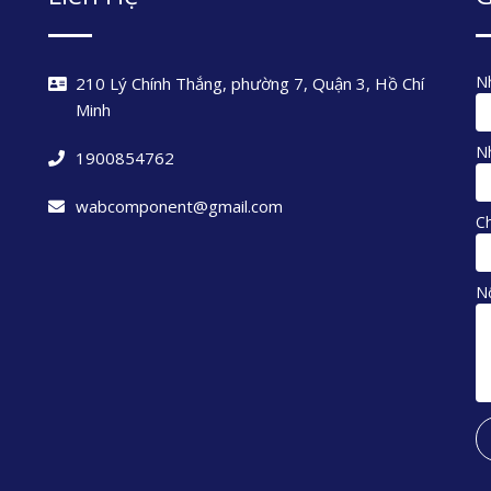
Nh
210 Lý Chính Thắng, phường 7, Quận 3, Hồ Chí
Minh
Nh
1900854762
wabcomponent@gmail.com
C
N