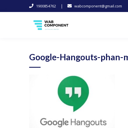
|
1900854762
wabcomponent@gmail.com
Skip
to
content
Software Center
Wab-Component
Google-Hangouts-phan-m