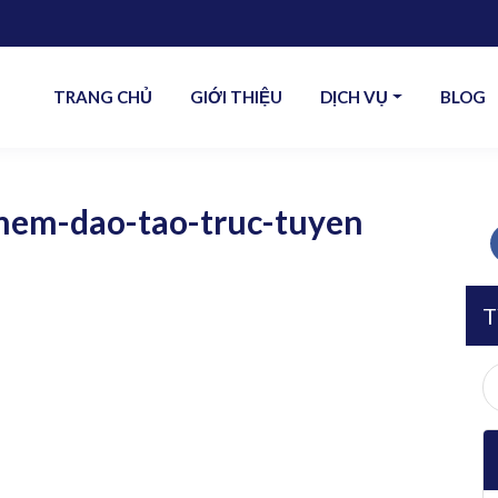
TRANG CHỦ
GIỚI THIỆU
DỊCH VỤ
BLOG
em-dao-tao-truc-tuyen
T
S
fo