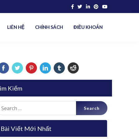
LIÊN HỆ
CHÍNH SÁCH
ĐIỀU KHOẢN
ìm Kiếm
earch
r:
Bài Viết Mới Nhất