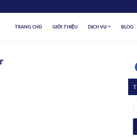
TRANG CHỦ
GIỚI THIỆU
DỊCH VỤ
BLOG
r
T
S
fo