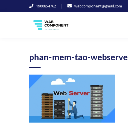
|
1900854762
wabcomponent@gmail.com
Skip
to
content
Software Center
Wab-Component
phan-mem-tao-webserve