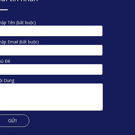
ập Tên (bắt buộc)
ập Email (bắt buộc)
hủ Đề
ội Dung