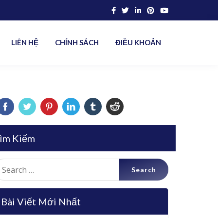
LIÊN HỆ
CHÍNH SÁCH
ĐIỀU KHOẢN
ìm Kiếm
earch
r:
Bài Viết Mới Nhất