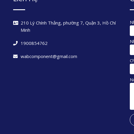
Nh
210 Lý Chính Thắng, phường 7, Quận 3, Hồ Chí
Minh
Nh
1900854762
wabcomponent@gmail.com
C
N