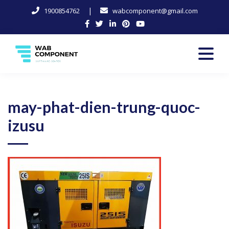
|
1900854762
wabcomponent@gmail.com
Skip
to
content
Software Center
Wab-Component
may-phat-dien-trung-quoc-
izusu