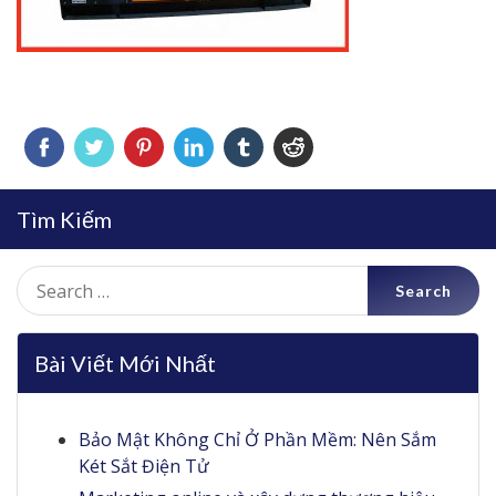
Tìm Kiếm
Search
for:
Bài Viết Mới Nhất
Bảo Mật Không Chỉ Ở Phần Mềm: Nên Sắm
Két Sắt Điện Tử