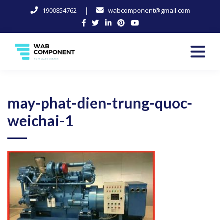
|
1900854762
wabcomponent@gmail.com
Skip
to
content
Software Center
Wab-Component
may-phat-dien-trung-quoc-
weichai-1