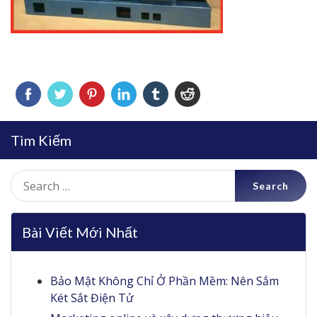
Tìm Kiếm
Search
for:
Bài Viết Mới Nhất
Bảo Mật Không Chỉ Ở Phần Mềm: Nên Sắm
Két Sắt Điện Tử