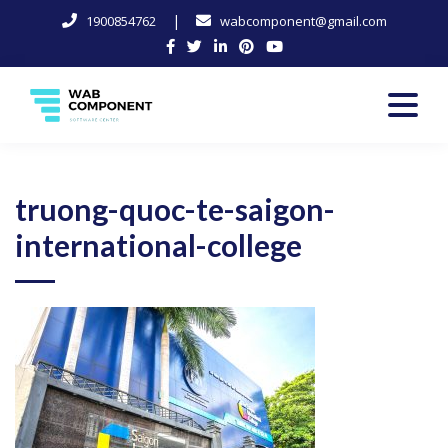
|
1900854762
wabcomponent@gmail.com
Skip
to
content
Software Center
Wab-Component
truong-quoc-te-saigon-
international-college