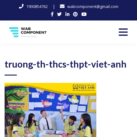
|
1900854762
wabcomponent@gmail.com
Skip
to
content
Software Center
Wab-Component
truong-th-thcs-thpt-viet-anh