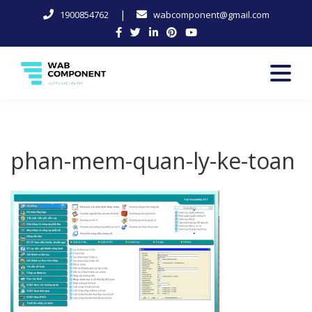
|
1900854762
wabcomponent@gmail.com
Skip
to
content
Software Center
Wab-Component
phan-mem-quan-ly-ke-toan