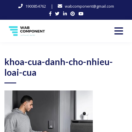
|
1900854762
wabcomponent@gmail.com
Skip
to
content
Software Center
Wab-Component
khoa-cua-danh-cho-nhieu-
loai-cua