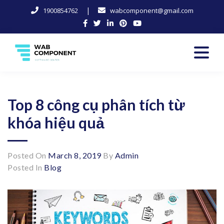
|
1900854762
wabcomponent@gmail.com
Skip
to
content
Software Center
Wab-Component
Top 8 công cụ phân tích từ
khóa hiệu quả
Posted On
March 8, 2019
By
Admin
Posted In
Blog