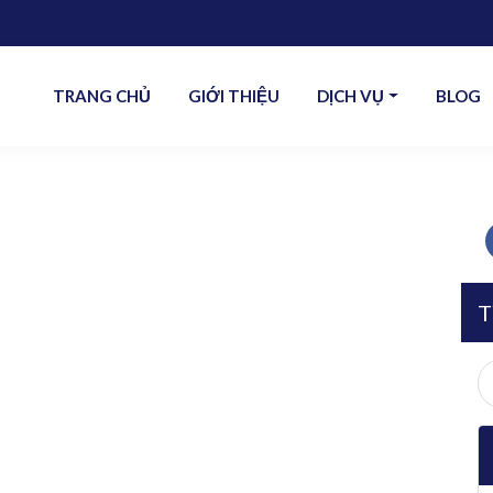
TRANG CHỦ
GIỚI THIỆU
DỊCH VỤ
BLOG
T
S
fo