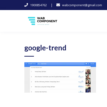
|
1900854762
wabcomponent@gmail.com
Skip
to
content
Software Center
Wab-Component
google-trend