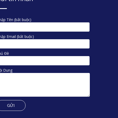
ập Tên (bắt buộc)
ập Email (bắt buộc)
hủ Đề
ội Dung