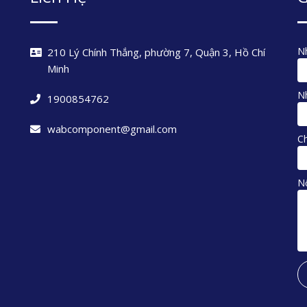
Nh
210 Lý Chính Thắng, phường 7, Quận 3, Hồ Chí
Minh
Nh
1900854762
wabcomponent@gmail.com
C
N