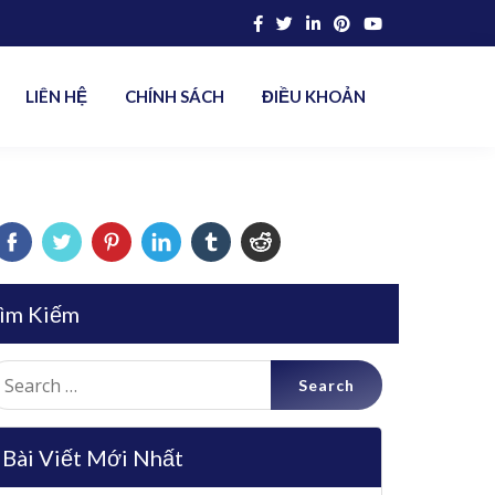
LIÊN HỆ
CHÍNH SÁCH
ĐIỀU KHOẢN
ìm Kiếm
earch
r:
Bài Viết Mới Nhất