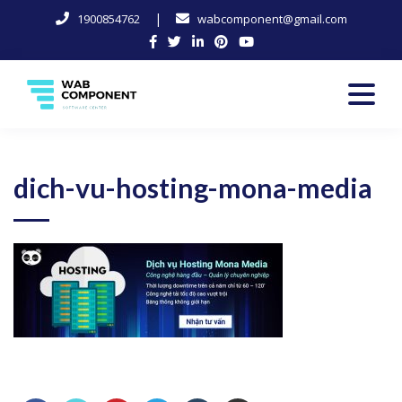
|
1900854762
wabcomponent@gmail.com
Skip
to
content
Software Center
Wab-Component
dich-vu-hosting-mona-media