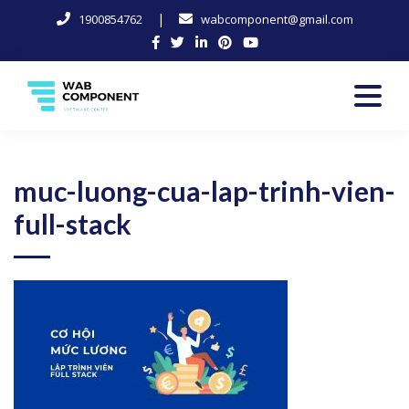
|
1900854762
wabcomponent@gmail.com
Skip
to
content
Software Center
Wab-Component
muc-luong-cua-lap-trinh-vien-
full-stack