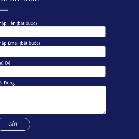
ập Tên (bắt buộc)
ập Email (bắt buộc)
hủ Đề
ội Dung