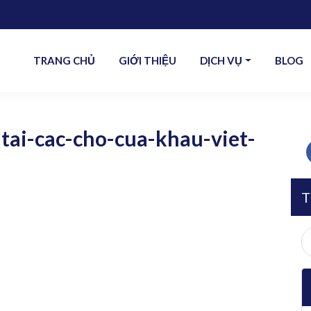
TRANG CHỦ
GIỚI THIỆU
DỊCH VỤ
BLOG
tai-cac-cho-cua-khau-viet-
T
S
fo