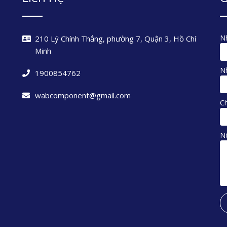
Nh
210 Lý Chính Thắng, phường 7, Quận 3, Hồ Chí
Minh
Nh
1900854762
wabcomponent@gmail.com
C
N