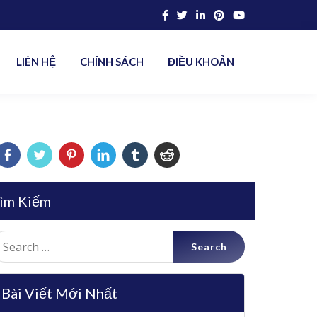
LIÊN HỆ
CHÍNH SÁCH
ĐIỀU KHOẢN
ìm Kiếm
earch
r:
Bài Viết Mới Nhất