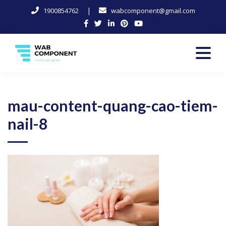
|
1900854762
wabcomponent@gmail.com
Skip
to
content
Software Center
Wab-Component
mau-content-quang-cao-tiem-
nail-8