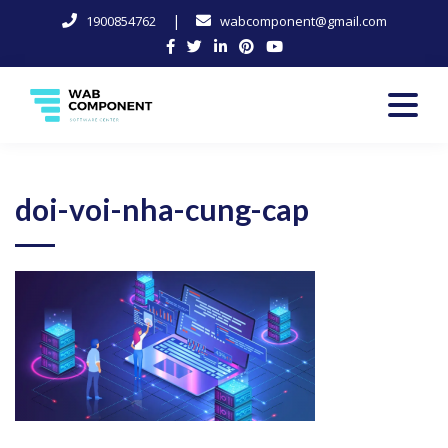
|
1900854762
wabcomponent@gmail.com
Skip
to
content
Software Center
Wab-Component
doi-voi-nha-cung-cap