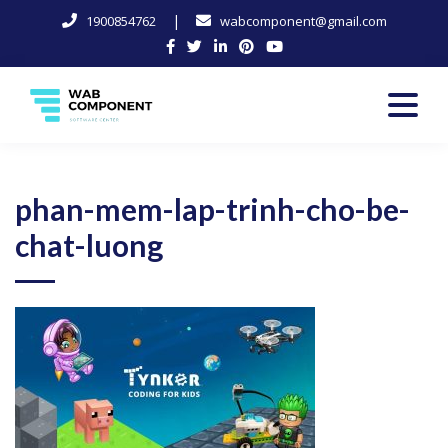
|
1900854762
wabcomponent@gmail.com
Skip
to
content
Software Center
Wab-Component
phan-mem-lap-trinh-cho-be-
chat-luong