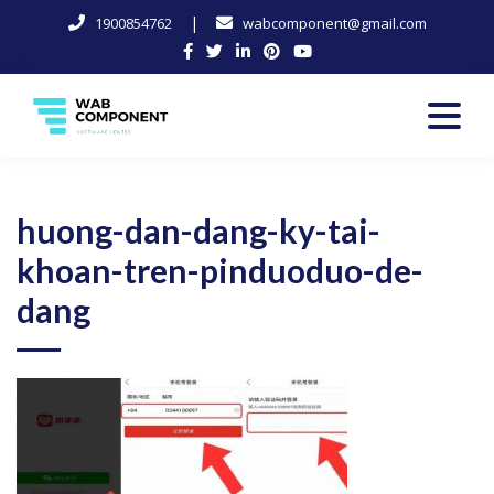
|
1900854762
wabcomponent@gmail.com
Skip
to
content
Software Center
Wab-Component
huong-dan-dang-ky-tai-
khoan-tren-pinduoduo-de-
dang