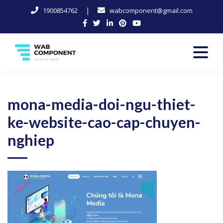
|
1900854762
wabcomponent@gmail.com
Skip
to
content
Software Center
Wab-Component
mona-media-doi-ngu-thiet-
ke-website-cao-cap-chuyen-
nghiep