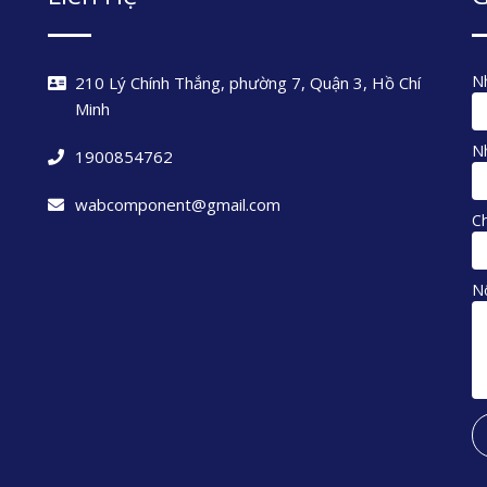
Nh
210 Lý Chính Thắng, phường 7, Quận 3, Hồ Chí
Minh
Nh
1900854762
wabcomponent@gmail.com
C
N