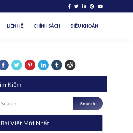
LIÊN HỆ
CHÍNH SÁCH
ĐIỀU KHOẢN
ìm Kiếm
earch
r:
Bài Viết Mới Nhất