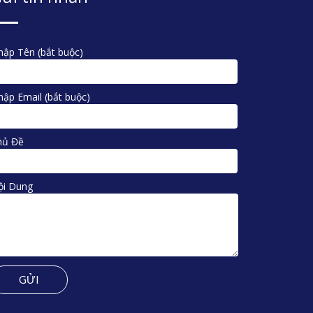
ập Tên (bắt buộc)
ập Email (bắt buộc)
hủ Đề
ội Dung