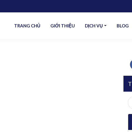
TRANG CHỦ
GIỚI THIỆU
DỊCH VỤ
BLOG
T
S
fo