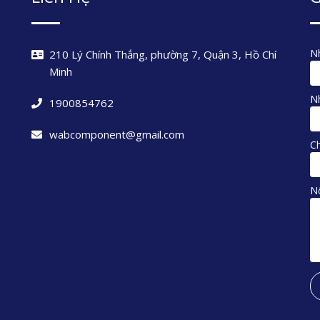
Nh
210 Lý Chính Thắng, phường 7, Quận 3, Hồ Chí
Minh
Nh
1900854762
wabcomponent@gmail.com
C
N