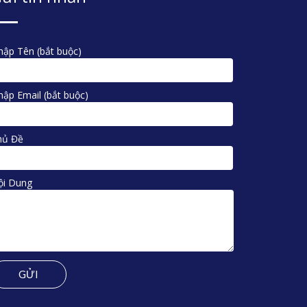
ập Tên (bắt buộc)
ập Email (bắt buộc)
hủ Đề
ội Dung