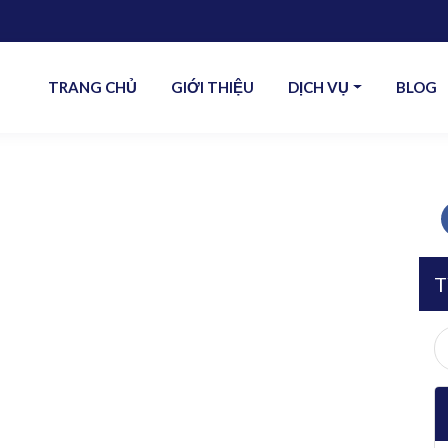
TRANG CHỦ
GIỚI THIỆU
DỊCH VỤ
BLOG
T
S
fo