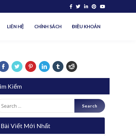
LIÊN HỆ
CHÍNH SÁCH
ĐIỀU KHOẢN
ìm Kiếm
earch
r:
Bài Viết Mới Nhất