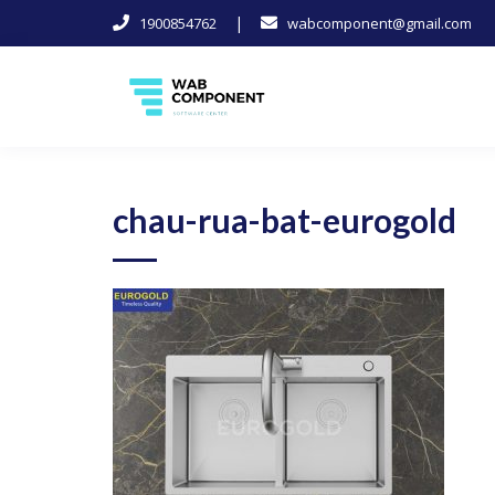
|
1900854762
wabcomponent@gmail.com
Skip
to
content
Software Center
Wab-Component
chau-rua-bat-eurogold