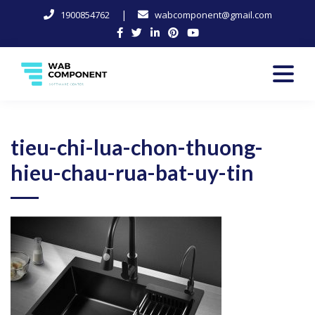
|
1900854762
wabcomponent@gmail.com
Skip
to
content
Software Center
Wab-Component
tieu-chi-lua-chon-thuong-
hieu-chau-rua-bat-uy-tin