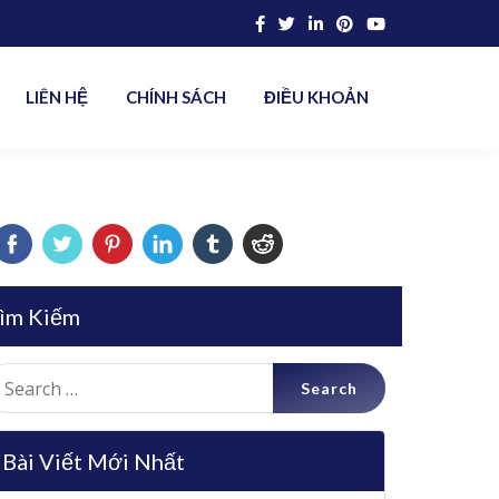
LIÊN HỆ
CHÍNH SÁCH
ĐIỀU KHOẢN
ìm Kiếm
earch
r:
Bài Viết Mới Nhất