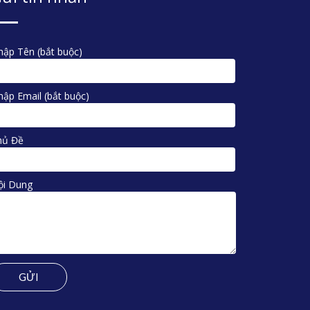
ập Tên (bắt buộc)
ập Email (bắt buộc)
hủ Đề
ội Dung