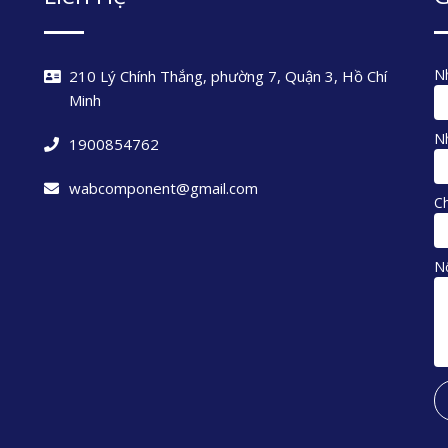
Nh
210 Lý Chính Thắng, phường 7, Quận 3, Hồ Chí
Minh
Nh
1900854762
wabcomponent@gmail.com
C
N