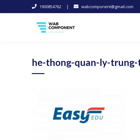
|
1900854762
wabcomponent@gmail.com
Skip
to
content
Software Center
Wab-Component
he-thong-quan-ly-trung