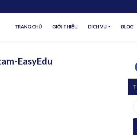
TRANG CHỦ
GIỚI THIỆU
DỊCH VỤ
BLOG
-tam-EasyEdu
T
S
fo