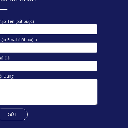
ập Tên (bắt buộc)
ập Email (bắt buộc)
hủ Đề
ội Dung