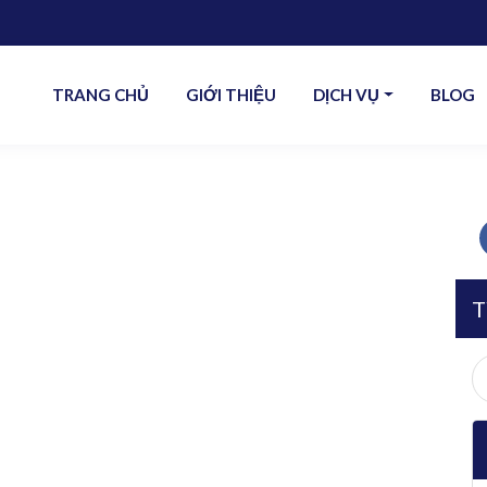
TRANG CHỦ
GIỚI THIỆU
DỊCH VỤ
BLOG
T
S
fo