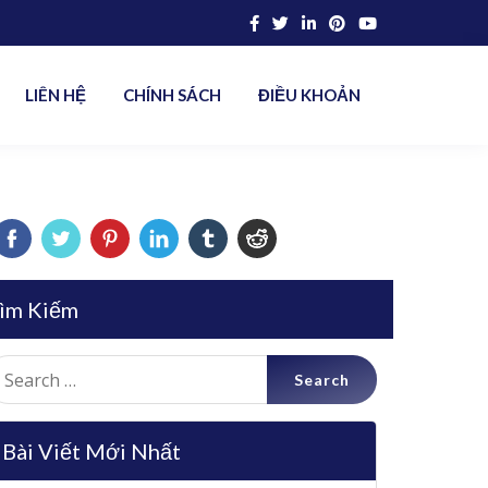
LIÊN HỆ
CHÍNH SÁCH
ĐIỀU KHOẢN
ìm Kiếm
earch
r:
Bài Viết Mới Nhất