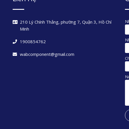
Nh
210 Lý Chính Thắng, phường 7, Quận 3, Hồ Chí
Minh
Nh
1900854762
wabcomponent@gmail.com
C
N