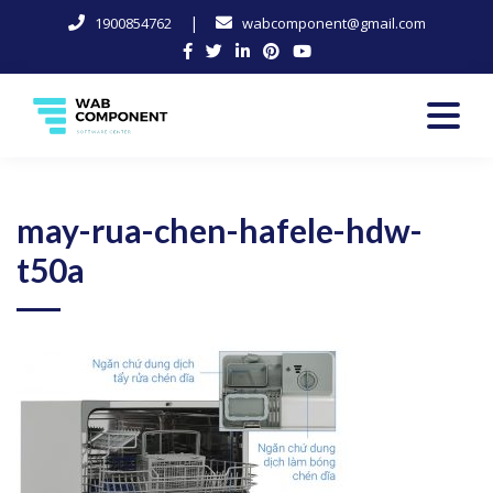
|
1900854762
wabcomponent@gmail.com
Skip
to
content
Software Center
Wab-Component
may-rua-chen-hafele-hdw-
t50a