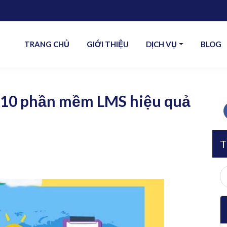
TRANG CHỦ
GIỚI THIỆU
DỊCH VỤ
BLOG
 10 phần mềm LMS hiệu quả
T
S
fo