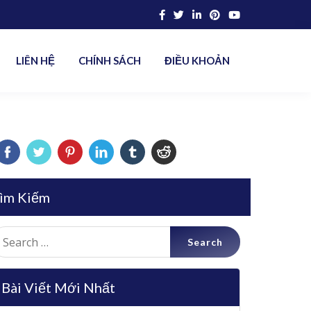
LIÊN HỆ
CHÍNH SÁCH
ĐIỀU KHOẢN
ìm Kiếm
earch
r:
Bài Viết Mới Nhất