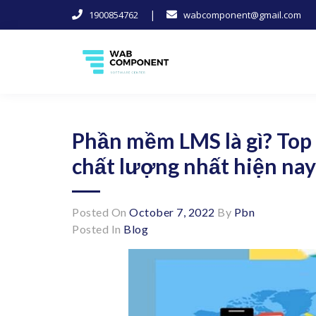
|
1900854762
wabcomponent@gmail.com
Skip
to
content
Software Center
Wab-Component
Phần mềm LMS là gì? Top
chất lượng nhất hiện nay
Posted On
October 7, 2022
By
Pbn
Posted In
Blog