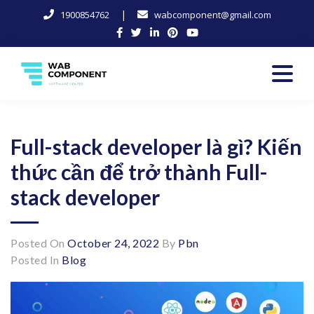
|
1900854762
wabcomponent@gmail.com
Skip
to
content
Software Center
Wab-Component
Full-stack developer là gì? Kiến
thức cần để trở thành Full-
stack developer
Posted On
October 24, 2022
By
Pbn
Posted In
Blog